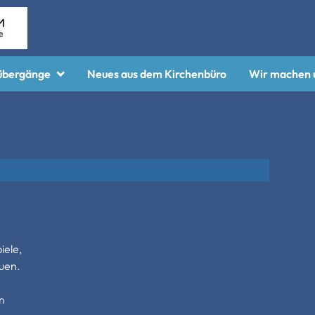
übergänge
Neues aus dem Kirchenbüro
Wir machen 
übergänge
Das sind wir!
ation
Gruppen
ung
me/Wiederaufnahme
iele,
uen.
n