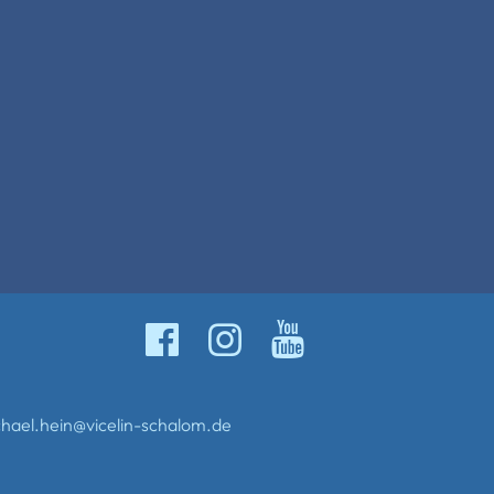
chael.hein@vicelin-schalom.de